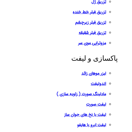
تزریق ژل
تزریق فیلر خط خنده
تزریق فیلر زیرچشم
تزریق فیلر شقیقه
مزوتراپی موی سر
پاکسازی و لیفت
لیزر موهای زائد
اندولیفت
مادلینگ صورت ( زاویه سازی )
لیفت صورت
لیفت با نخ های جوان ساز
لیفت ابرو با هایفو