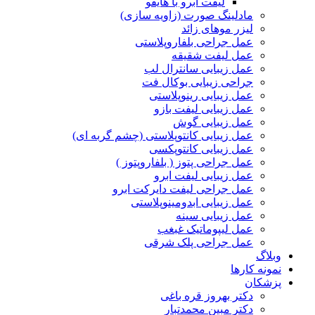
لیفت ابرو با هایفو
مادلینگ صورت (زاویه سازی)
لیزر موهای زائد
عمل جراحی بلفاروپلاستی
عمل لیفت شقیقه
عمل زیبایی سانترال لب
جراحی زیبایی بوکال فت
عمل زیبایی رینوپلاستی
عمل زیبایی لیفت بازو
عمل زیبایی گوش
عمل زیبایی کانتوپلاستی (چشم گربه ای)
عمل زیبایی کانتوپکسی
عمل جراحی پتوز ( بلفاروپتوز )
عمل زیبایی لیفت ابرو
عمل جراحی لیفت دایرکت ابرو
عمل زیبایی ابدومینوپلاستی
عمل زیبایی سینه
عمل لیپوماتیک غبغب
عمل جراحی پلک شرقی
وبلاگ
نمونه کارها
پزشکان
دکتر بهروز قره باغی
دکتر مبین محمدتبار