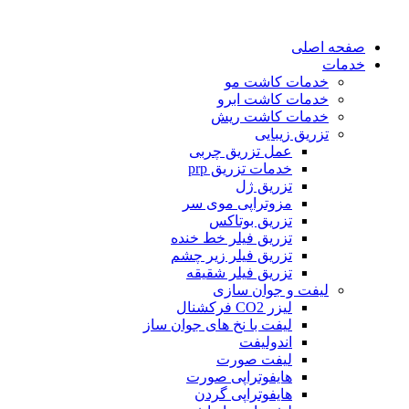
صفحه اصلی
خدمات
خدمات کاشت مو
خدمات کاشت ابرو
خدمات کاشت ریش
تزریق زیبایی
عمل تزریق چربی
خدمات تزریق prp
تزریق ژل
مزوتراپی موی سر
تزریق بوتاکس
تزریق فیلر خط خنده
تزریق فیلر زیر چشم
تزریق فیلر شقیقه
لیفت و جوان سازی
لیزر CO2 فرکشنال
لیفت با نخ های جوان ساز
اندولیفت
لیفت صورت
هایفوتراپی صورت
هایفوتراپی گردن