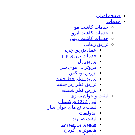
صفحه اصلی
خدمات
خدمات کاشت مو
خدمات کاشت ابرو
خدمات کاشت ریش
تزریق زیبایی
عمل تزریق چربی
خدمات تزریق prp
تزریق ژل
مزوتراپی موی سر
تزریق بوتاکس
تزریق فیلر خط خنده
تزریق فیلر زیر چشم
تزریق فیلر شقیقه
لیفت و جوان سازی
لیزر CO2 فرکشنال
لیفت با نخ های جوان ساز
اندولیفت
لیفت صورت
هایفوتراپی صورت
هایفوتراپی گردن