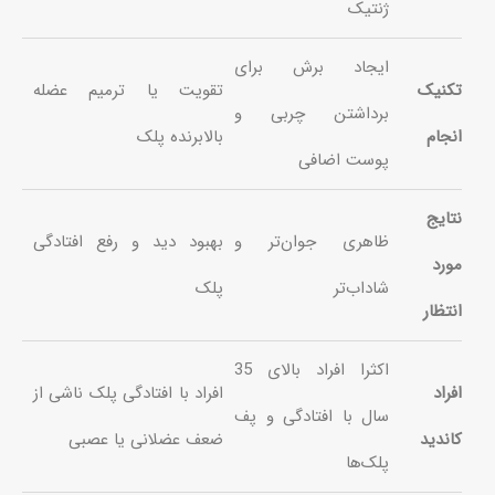
ژنتیک
ایجاد برش برای
تکنیک
تقویت یا ترمیم عضله
برداشتن چربی و
انجام
بالابرنده پلک
پوست اضافی
نتایج
ظاهری جوان‌تر و
بهبود دید و رفع افتادگی
مورد
شاداب‌تر
پلک
انتظار
اکثرا افراد بالای 35
افراد
افراد با افتادگی پلک ناشی از
سال با افتادگی و پف
کاندید
ضعف عضلانی یا عصبی
پلک‌ها