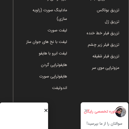
تزریق بوتاکس
مادلینگ صورت (زاویه
سازی)
تزریق ژل
لیفت صورت
تزریق فیلر خط خنده
لیفت با نخ های جوان ساز
تزریق فیلر زیر چشم
لیفت ابرو با هایفو
تزریق فیلر شقیقه
هایفوتراپی گردن
مزوتراپی موی سر
هایفوتراپی صورت
اندولیفت
مشاوره تخصصی رایگان
سوالتان را از ما بپرسید!