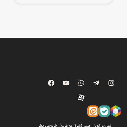
تهران، اتوبان صدر (شرق به غرب)، خروجی بهار